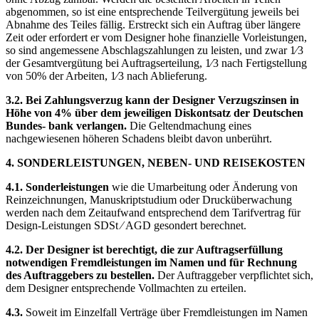
abgenommen, so ist eine entsprechende Teilvergütung jeweils bei
Abnahme des Teiles fällig. Erstreckt sich ein Auftrag über längere
Zeit oder erfordert er vom Designer hohe finanzielle Vorleistungen,
so sind angemessene Abschlagszahlungen zu leisten, und zwar 1⁄3
der Gesamtvergütung bei Auftragserteilung, 1⁄3 nach Fertigstellung
von 50% der Arbeiten, 1⁄3 nach Ablieferung.
3.2. Bei Zahlungsverzug kann der Designer Verzugszinsen in
Höhe von 4% über dem jeweiligen Diskontsatz der Deutschen
Bundes- bank verlangen.
Die Geltendmachung eines
nachgewiesenen höheren Schadens bleibt davon unberührt.
4. SONDERLEISTUNGEN, NEBEN- UND REISEKOSTEN
4.1. Sonderleistungen
wie die Umarbeitung oder Änderung von
Reinzeichnungen, Manuskriptstudium oder Drucküberwachung
werden nach dem Zeitaufwand entsprechend dem Tarifvertrag für
Design-Leistungen SDSt ⁄ AGD gesondert berechnet.
4.2. Der Designer ist berechtigt, die zur Auftragserfüllung
notwendigen Fremdleistungen im Namen und für Rechnung
des Auftraggebers zu bestellen.
Der Auftraggeber verpflichtet sich,
dem Designer entsprechende Vollmachten zu erteilen.
4.3.
Soweit im Einzelfall Verträge über Fremdleistungen im Namen